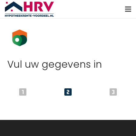
Vul uw gegevens in
looks_one
looks_two
looks_3